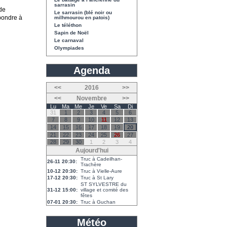
sarrasin
 de
Le sarrasin (blé noir ou
épondre à
milhmourou en patois)
Le téléthon
Sapin de Noël
Le carnaval
Olympiades
Agenda
<<
2016
>>
<<
Novembre
>>
Lu
Ma
Me
Je
Ve
Sa
Di
31
1
2
3
4
5
6
7
8
9
10
11
12
13
14
15
16
17
18
19
20
21
22
23
24
25
26
27
28
29
30
1
2
3
4
Aujourd'hui
Truc à Cadeilhan-
26-11 20:30:
Trachère
10-12 20:30:
Truc à Vielle-Aure
17-12 20:30:
Truc à St Lary
ST SYLVESTRE du
31-12 15:00:
village et comité des
fêtes
07-01 20:30:
Truc à Guchan
Météo