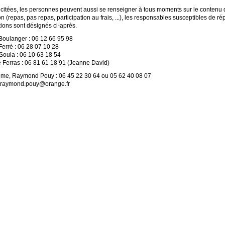
licitées, les personnes peuvent aussi se renseigner à tous moments sur le contenu
on (repas, pas repas, participation au frais, ...), les responsables susceptibles de r
ions sont désignés ci-après.
Boulanger : 06 12 66 95 98
Ferré : 06 28 07 10 28
oula : 06 10 63 18 54
 Ferras : 06 81 61 18 91 (Jeanne David)
e, Raymond Pouy : 06 45 22 30 64 ou 05 62 40 08 07
raymond.pouy@orange.fr