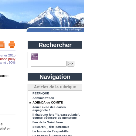
Rechercher
évrier 2015
mond pouy
arité : 90%
Navigation
auront
Articles de la rubrique
PETANQUE
Administration
AGENDA du COMITE
Jouer avec des cartes
espagnole !
Il était une fois "la cassoulade",
course pédestre de montagne
Feu de la Saint Jean
ue
St Martin _ fête patronale
dité et
Le lancer de l’espadrille
Le battage à l’ancienne du