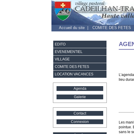
Accueil du site
|
COMITE DES FETES
AGEN
EDITO
EVENEMENTIEL
VILLAGE
COMITE DES FETES
LOCATION VACANCES
L’agenda
lieu dura
Agenda
Galerie
Contact
Connexion
Les manif
pointue. 
sans le so