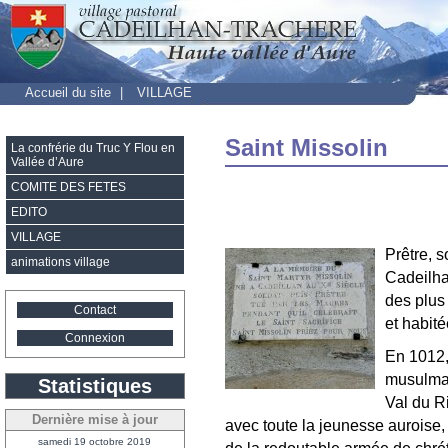
Accueil du site
|
VILLAGE
Saint Missolin
La confrérie du Truc Y Flou en
Vallée d’Aure
COMITE DES FETES
EDITO
VILLAGE
Prêtre, s
animations village
Cadeilha
des plus
Contact
et habité
Connexion
En 1012, 
musulman
Statistiques
Val du R
Dernière mise à jour
avec toute la jeunesse auroise,
samedi 19 octobre 2019