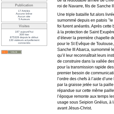
de la redoutable armée de chré
Publication
roi de Navarre, fils de Sanche I
17 Articles
Une triple bataille fut alors li
Aucune brève
Aucun site
5 Auteurs
surnommé depuis en patois "le 
foi furent anéantis. Après cette 
Visites
à la protection de Saint Exupère 
187 aujourd'hui
309 hier
d’élever la première chapelle
875328 depuis le début
130 visiteurs actuellement
pour le St Evêque de Toulouse, 
connectés
Sanche III Abarca, surnommé le 
qu’il leur reconnaîtrait leurs in
de construire dans la vallée de
pour la transmission rapide de
premier besoin de communicatio
l’ordre des chefs à l’aide d’un
par la graisse jetée sur la pail
répandue sur cette même paille
l’époque remonte aux temps les pl
usage sous Seipion Gnéius, à la
avant Jésus-Christ.