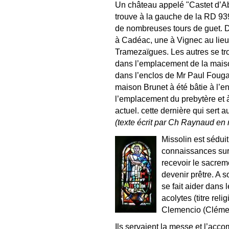
Un château appelé "Castet d’Ab
trouve à la gauche de la RD 93
de nombreuses tours de guet. De
à Cadéac, une à Vignec au lieu 
Tramezaïgues. Les autres se tro
dans l’emplacement de la maiso
dans l’enclos de Mr Paul Fouga ;
maison Brunet à été bâtie à l’en
l’emplacement du prebytère et 
actuel. cette dernière qui sert 
(texte écrit par Ch Raynaud en
Missolin est séduit
connaissances sur l
recevoir le sacreme
devenir prêtre. A so
se fait aider dans
acolytes (titre reli
Clemencio (Clémen
Ils servaient la messe et l’acco