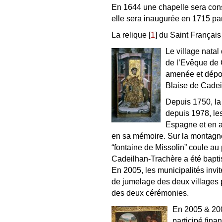
En 1644 une chapelle sera const
elle sera inaugurée en 1715 par
La relique [
1
] du Saint Françai
Le village natal
de l’Evêque de 
amenée et dépos
Blaise de Cadei
Depuis 1750, la 
depuis 1978, le
Espagne et en a
en sa mémoire. Sur la montagn
“fontaine de Missolin” coule au 
Cadeilhan-Trachère a été baptis
En 2005, les municipalités invit
de jumelage des deux villages p
des deux cérémonies.
En 2005 & 200
participé fina