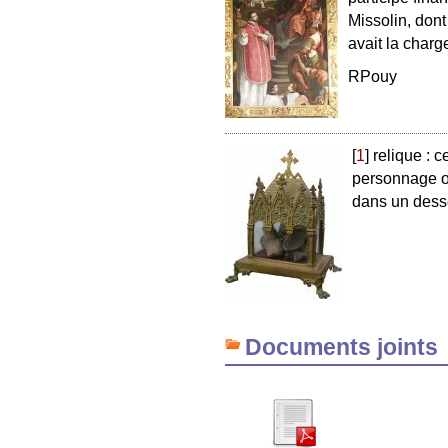
Missolin, dont
avait la charg
RPouy
[
1
]
relique : c
personnage ou
dans un dess
Documents joints