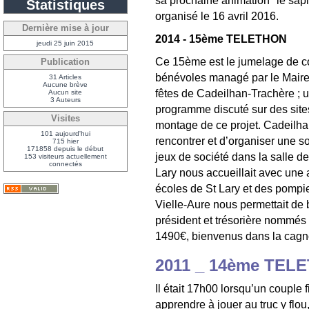
sa prochaine animation "le sapi
Statistiques
organisé le 16 avril 2016.
Dernière mise à jour
2014 - 15ème TELETHON
jeudi 25 juin 2015
Ce 15ème est le jumelage de co
Publication
bénévoles managé par le Maire 
31 Articles
Aucune brève
fêtes de Cadeilhan-Trachère 
Aucun site
3 Auteurs
programme discuté sur des sites
Visites
montage de ce projet. Cadeilh
101 aujourd'hui
rencontrer et d’organiser une so
715 hier
171858 depuis le début
jeux de société dans la salle d
153 visiteurs actuellement
connectés
Lary nous accueillait avec une 
écoles de St Lary et des pompi
Vielle-Aure nous permettait de
président et trésorière nommés
1490€, bienvenus dans la cagno
2011 _ 14ème TEL
Il était 17h00 lorsqu’un couple f
apprendre à jouer au truc y flou