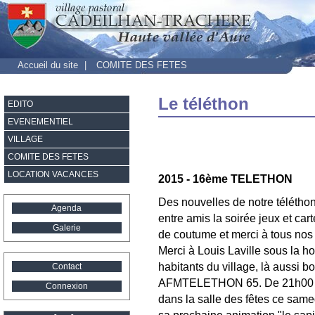
Accueil du site
|
COMITE DES FETES
Le téléthon
EDITO
EVENEMENTIEL
VILLAGE
COMITE DES FETES
LOCATION VACANCES
2015 - 16ème TELETHON
Des nouvelles de notre téléthon
Agenda
entre amis la soirée jeux et ca
Galerie
de coutume et merci à tous nos
Merci à Louis Laville sous la h
habitants du village, là aussi b
Contact
AFMTELETHON 65. De 21h00 à min
Connexion
dans la salle des fêtes ce sam