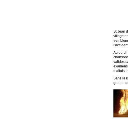
St Jean d
village e
trembleme
l’accident
Aujourd’h
chansons 
valides s
examens, 
malfaisan
Sans res
groupe qu