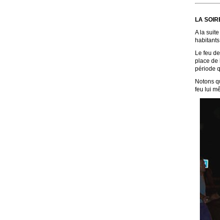
LA SOIR
A la suit
habitants
Le feu de
place de l
période q
Notons qu
feu lui m