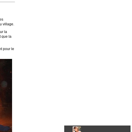
les
 village.
ur la
t que la
nt pour le