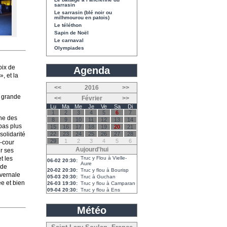
sarrasin
Le sarrasin (blé noir ou
milhmourou en patois)
Le téléthon
Sapin de Noël
Le carnaval
Olympiades
oix de
Agenda
, et la
<<
2016
>>
, grande
<<
Février
>>
Lu
Ma
Me
Je
Ve
Sa
Di
1
2
3
4
5
6
7
une des
8
9
10
11
12
13
14
 pas plus
15
16
17
18
19
20
21
22
23
24
25
26
27
28
solidarité
29
1
2
3
4
5
6
e-cour
Aujourd'hui
r ses
Truc y Flou à Vielle-
t les
06-02 20:30:
Aure
 de
20-02 20:30:
Truc y flou à Bourisp
ivernale
05-03 20:30:
Truc à Guchan
e et bien
26-03 19:30:
Truc y flou à Camparan
09-04 20:30:
Truc y flou à Ens
Météo