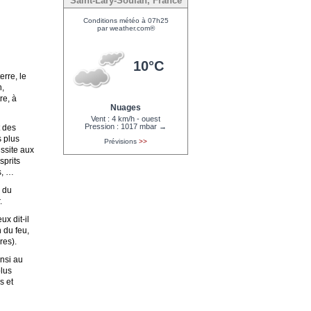
Saint-Lary-Soulan, France
Conditions météo à 07h25
Prévisions du 23 avril
par weather.com®
par weather.com®
Max. 15°C
10°C
Min. 7°C
erre, le
n,
re, à
Pluie
Nuages
Vent
: 12 km/h
Vent
: 4 km/h - ouest
Risque de precip.
: %
Pression
: 1017 mbar →
t des
<<
Conditions | Prévisions
>>
s plus
Prévisions
>>
ussite aux
sprits
s, …
 du
.
x dit-il
 du feu,
res).
nsi au
plus
s et