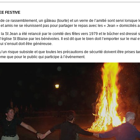
EE FESTIVE
e de ce rassemblement, un gâteau (tourte) et un verre de l’amitié sont servi lorsque 
 et amis ne se réunissent pas pour partager le repas avec les « Jean » domiciliés au
 la St Jean a été relancé par le comité des fêtes vers 1979 et le bûcher est dressé s
’église St Blaise par les bénévoles. Il est dit que le bien doit l’emporter sur le mal e
ui s’ensuit doit être généreuse.
’un risque subsiste et que toutes les précautions de sécurité doivent être prises ta
ême que pour le public qui participe à l’événement.