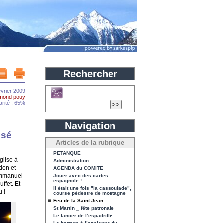
Rechercher
février 2009
mond pouy
arité : 65%
Navigation
isé
Articles de la rubrique
PETANQUE
glise à
Administration
ion et
AGENDA du COMITE
 Emmanuel
Jouer avec des cartes
espagnole !
ffet. Et
Il était une fois "la cassoulade",
u !
course pédestre de montagne
Feu de la Saint Jean
St Martin _ fête patronale
Le lancer de l’espadrille
Le battage à l’ancienne du