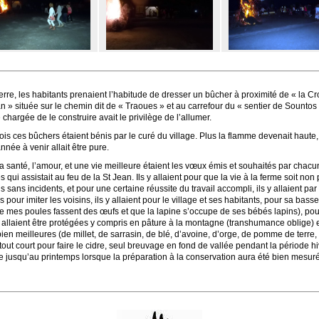
rre, les habitants prenaient l’habitude de dresser un bûcher à proximité de « la Cr
n » située sur le chemin dit de « Traoues » et au carrefour du « sentier de Sountos »
chargée de le construire avait le privilège de l’allumer.
is ces bûchers étaient bénis par le curé du village. Plus la flamme devenait haute
année à venir allait être pure.
 la santé, l’amour, et une vie meilleure étaient les vœux émis et souhaités par chac
 qui assistait au feu de la St Jean. Ils y allaient pour que la vie à la ferme soit non
s sans incidents, et pour une certaine réussite du travail accompli, ils y allaient par 
s pour imiter les voisins, ils y allaient pour le village et ses habitants, pour sa bass
ue mes poules fassent des œufs et que la lapine s’occupe de ses bébés lapins), pou
 allaient être protégées y compris en pâture à la montagne (transhumance oblige) e
bien meilleures (de millet, de sarrasin, de blé, d’avoine, d’orge, de pomme de terre,
ut court pour faire le cidre, seul breuvage en fond de vallée pendant la période h
 jusqu’au printemps lorsque la préparation à la conservation aura été bien mesuré