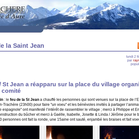
e la Saint Jean
lundi 2 
par
ray
popul
/ St Jean a réapparu sur la place du village organ
e comité
in
: le
feu de la St Jean
a chauffé les personnes qui sont venues sur la place de l’E
-Trachère (23h00) pour faire "un voeu" et les bénévoles invités à partager l’animat
e espagnole" ont manifesté l’intérêt de rassembler le village ; merci à Philippe et
onstruction du bûcher et merci à Gaëlle, Isabelle, Josette & Linda / Jérôme pour le bu
0 personnes ont fait la ronde, une 15aine ont sauté, enjambé les braises et fait voe