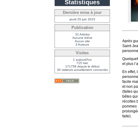
Statistiques
Dernière mise à jour
jeudi 25 juin 2015
Publication
31 Articles
Aucune brève
Après gue
Aucun site
3 Auteurs
Saint-Jea
personne 
Visites
Quelquefo
1 aujourd'hui
715 hier
et plus l’
171758 depuis le début
30 visiteurs actuellement connectés
En effet,
personnes
facile mai
et non pa
(faites q
bêtes qui
récoltes 
pommes to
prolongée
faite).