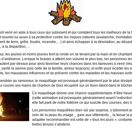
oit venir en aide à tous ceux qui subissent et qui comptent tous les malheurs de la t
st soumis lui aussi à sa protection contre les risques naturels (avalanche, inondatio
nt de terre, grêle, foudre, incendie,…) et ainsi échapper à la désolation, au désast
, à la disparition,…
ui, les jeunes et moins jeunes font la ronde en se tenant par la main et en chantan
d’ambiance. Lorsque le brasier a atteint son volume le plus bas, les personnes le
autent par-dessus pour ainsi favoriser leurs chances dans les épreuves à venir (ré
santé la sienne puis celle de la famille, amour toujours), et enfin pour écarter les e
ts, les mauvaises influences et se prévenir contre les maladies et les mauvais sort
sembler au ramoneur, le maquillage est provoqué généralement par le plus dissipé
i couvre ses mains de charbon de bois récupéré sur un tison éteint dans le bûcher
Ce maquillage donne une chance supplémentaire d’être heureu
(cette animation est provoquée généralement avant l’extinction
elle fait parti de notre folklore ce qui suscite des courses, des ri
Les personnes maquillées bien sûr par surprise, s’adonnent ai
soin de la peau du visage _ gare aux vêtements _ la tenue la 
adaptée recommandée est celle de « tous les jours », costume
belles tenues s’abstenir.