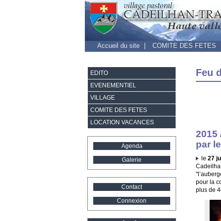
Accueil du site
|
COMITE DES FETES
Feu d
EDITO
EVENEMENTIEL
VILLAGE
COMITE DES FETES
LOCATION VACANCES
2015 
par l
Agenda
le
27 ju
Galerie
Cadeilhan
"l’auberg
pour la c
Contact
plus de 4
Connexion