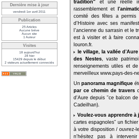
tradition"
et une réelle im
Dernière mise à jour
rassemblement et
l’animat
vendredi 1er avril 2011
comité des fêtes a permis a
Publication
d’Histoire avec ses manifest
25 Articles
l’ancienne du sarrasin et le t
Aucune brève
Aucun site
est à visiter et à faire con
1 Auteur
louron.fr.
Visites
le village, la vallée d’Aur
18 aujourd'hui
28 hier
des Nestes
, vaste patrimo
15429 depuis le début
2 visiteurs actuellement connectés
renseignements utiles et de
merveilleux www.pays-des-nes
Un
panorama magnifique
ét
par ce chemin de travers
o
d’Aure depuis "ce balcon de 
Cadeilhan).
Voulez-vous apprendre à j
cartes espagnoles" un fichier
à votre disposition / ouvrez-l
n’hésitez pas à interveni