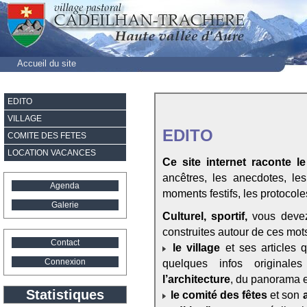
Accueil du site
EDITO
VILLAGE
EDITO
COMITE DES FETES
LOCATION VACANCES
Ce site internet raconte le
ancêtres, les anecdotes, le
Agenda
moments festifs, les protocoles,
Galerie
Culturel, sportif,
vous devez
construites autour de ces mots
Contact
le village
et ses articles 
Connexion
quelques infos original
l’architecture
, du panorama e
Statistiques
le comité des fêtes
et son