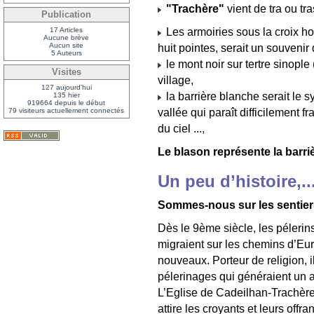
"Trachère"
vient de tra ou tr
Publication
Les armoiries sous la croix hos
17 Articles
Aucune brève
Aucun site
huit pointes, serait un souvenir
5 Auteurs
le mont noir sur tertre sinople
Visites
village,
127 aujourd'hui
la barrière blanche serait le s
135 hier
919664 depuis le début
vallée qui paraît difficilement f
79 visiteurs actuellement connectés
du ciel ...,
Le blason représente la barr
Un peu d’histoire,..
Sommes-nous sur les sentier
Dès le 9ème siècle, les pélerin
migraient sur les chemins d’Eu
nouveaux. Porteur de religion, i
pélerinages qui généraient un a
L’Eglise de Cadeilhan-Trachère
attire les croyants et leurs offra