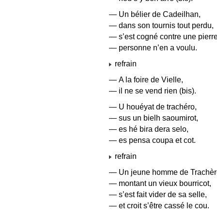
— Un bélier de Cadeilhan,
— dans son tournis tout perdu,
— s’est cogné contre une pierre
— personne n’en a voulu.
refrain
— A la foire de Vielle,
— il ne se vend rien (bis).
— U houéyat de trachéro,
— sus un bielh saoumirot,
— es hé bira dera selo,
— es pensa coupa et cot.
refrain
— Un jeune homme de Trachèr
— montant un vieux bourricot,
— s’est fait vider de sa selle,
— et croit s’être cassé le cou.