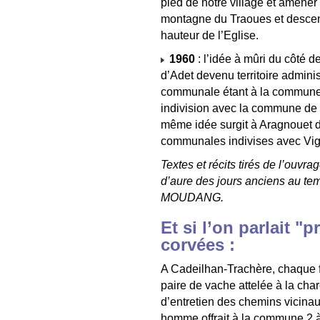
pied de notre village et amener 
montagne du Traoues et descend
hauteur de l’Eglise.
1960
: l’idée à mûri du côté d
d’Adet devenu territoire admini
communale étant à la commune 
indivision avec la commune de 
même idée surgit à Aragnouet de
communales indivises avec Vign
Textes et récits tirés de l’ouv
d’aure des jours anciens au te
MOUDANG.
Et si l’on parlait "
corvées :
A Cadeilhan-Trachère, chaque 
paire de vache attelée à la cha
d’entretien des chemins vicinaux
homme offrait à la commune 2 à