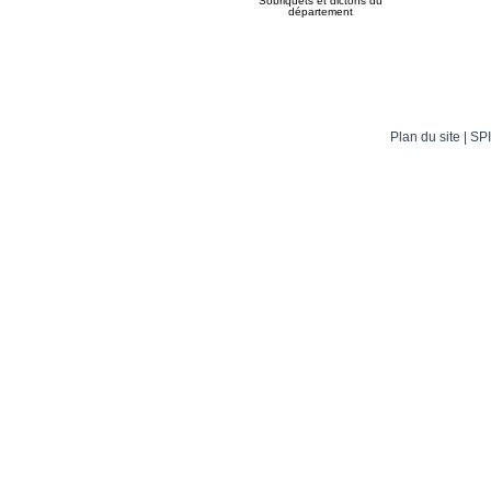
Sobriquets et dictons du
département
Plan du site
| SPI