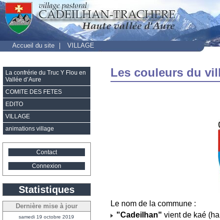
Accueil du site
|
VILLAGE
Les couleurs du vil
La confrérie du Truc Y Flou en
Vallée d’Aure
COMITE DES FETES
EDITO
VILLAGE
animations village
Contact
Connexion
Statistiques
Le nom de la commune :
Dernière mise à jour
"Cadeilhan"
vient de kaé (hai
samedi 19 octobre 2019