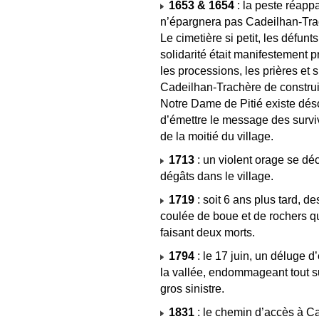
1653 & 1654
: la peste réappa
n’épargnera pas Cadeilhan-Trac
Le cimetière si petit, les défun
solidarité était manifestement p
les processions, les prières et 
Cadeilhan-Trachère de construir
Notre Dame de Pitié existe dés
d’émettre le message des surviv
de la moitié du village.
1713
: un violent orage se dé
dégâts dans le village.
1719
: soit 6 ans plus tard, d
coulée de boue et de rochers q
faisant deux morts.
1794
: le 17 juin, un déluge d
la vallée, endommageant tout s
gros sinistre.
1831
: le chemin d’accès à Ca