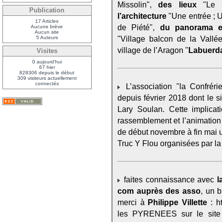
Missolin",
des lieux
"Le p
Publication
l’architecture
"Une entrée ; Un
17 Articles
de Piété",
du panorama e
Aucune brève
Aucun site
"Village balcon de la Vallé
5 Auteurs
village de l’Aragon "
Labuerda
Visites
0 aujourd'hui
67 hier
828306 depuis le début
309 visiteurs actuellement
connectés
L’association "la Confréri
depuis février 2018 dont le 
Lary Soulan. Cette implicat
rassemblement et l’animation 
de début novembre à fin mai u
Truc Y Flou organisées par la 
faites connaissance avec
l
com auprès des asso
, un b
merci à
Philippe Villette
: ht
les PYRENEES sur le site 