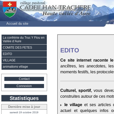
Accueil du site
La confrérie du Truc Y Flou en
Vallée d’Aure
COMITE DES FETES
EDITO
EDITO
Ce site internet raconte le
VILLAGE
ancêtres, les anecdotes, le
animations village
moments festifs, les protocoles,
Contact
Connexion
Culturel, sportif,
vous devez
construites autour de ces mots
Statistiques
le village
et ses articles
Dernière mise à jour
actuel et quelques infos 
samedi 19 octobre 2019