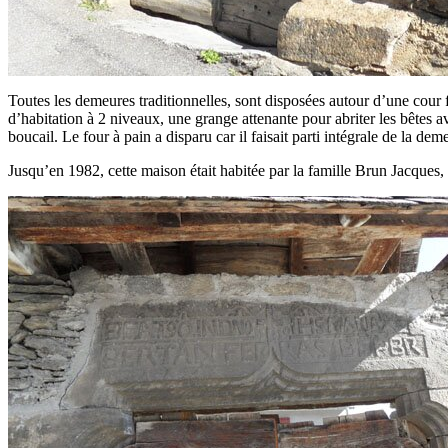
Toutes les demeures traditionnelles, sont disposées autour d’une cour
d’habitation à 2 niveaux, une grange attenante pour abriter les bêtes 
boucail. Le four à pain a disparu car il faisait parti intégrale de la dem
Jusqu’en 1982, cette maison était habitée par la famille Brun Jacque