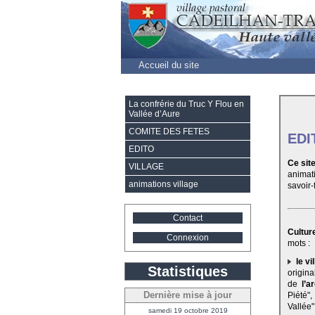
Accueil du site
La confrérie du Truc Y Flou en
Vallée d’Aure
COMITE DES FETES
EDI
EDITO
Ce site
VILLAGE
animat
animations village
savoir-f
Contact
Culture
Connexion
mots :
le vi
Statistiques
origin
de
l’a
Dernière mise à jour
Piété"
Vallée"
samedi 19 octobre 2019