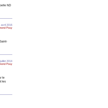
apelle ND
 avril 2016
mond Pouy
Saint-
uillet 2014
mond Pouy
r le
t les