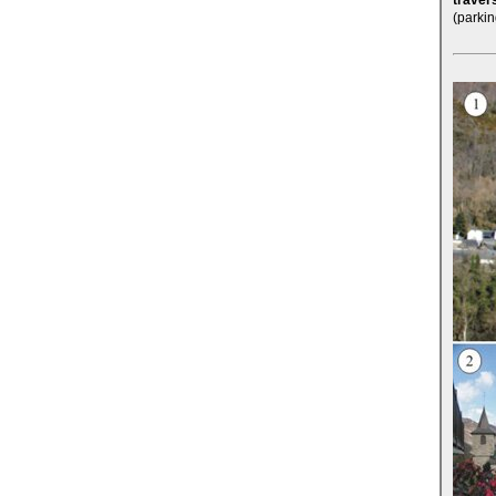
traver
(parkin