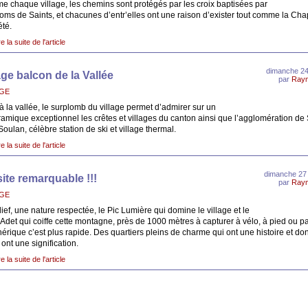
 chaque village, les chemins sont protégés par les croix baptisées par
oms de Saints, et chacunes d’entr’elles ont une raison d’exister tout comme la Ch
été.
re la suite de l'article
dimanche 24
age balcon de la Vallée
par
Ray
AGE
à la vallée, le surplomb du village permet d’admirer sur un
amique exceptionnel les crêtes et villages du canton ainsi que l’agglomération de 
Soulan, célèbre station de ski et village thermal.
re la suite de l'article
dimanche 27 j
ite remarquable !!!
par
Ray
AGE
lief, une nature respectée, le Pic Lumière qui domine le village et le
’Adet qui coiffe cette montagne, près de 1000 mètres à capturer à vélo, à pied ou pa
hérique c’est plus rapide. Des quartiers pleins de charme qui ont une histoire et don
ont une signification.
re la suite de l'article