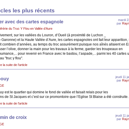
icles les plus récents
mardi 2
er avec des cartes espagnole
par
Ray
frérie du Truc Y Flou en Vallée d’Aure
tivement, sur les vallées du Louron, d’Oueil (à proximité de Luchon _
 Garonne) et la Haute Vallée d’Aure, les cartes espagnoles ont fait leur apparition, i
it combien d’années, au temps du troc assurément puisque nos aînés allaient en 
ser l’olive, donner la main pour les travaux à la ferme, garder les troupeaux en
humance,... pour revenir en France avec le bastou, l’aspade,... parmi les 40 cartes u
au "truc y flou".
re la suite de l'article
jeudi 11 j
pouy
par
Ray
AGE
y est le quartier qui domine le fond de vallée et faisait relais pour les
ins de St Jacques et c’est sur ce promontoire que l’Eglise St Blaise a été construite.
re la suite de l'article
jeudi 11 j
min de croix
par
Ray
AGE