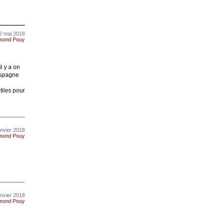
2 mai 2018
mond Pouy
l y a on
Espagne
tiles pour
anvier 2018
mond Pouy
anvier 2018
mond Pouy