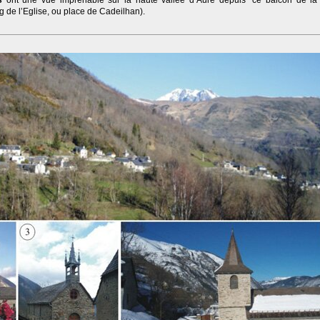
s
ont une vue imprenable sur la haute vallée d’Aure depuis "ce balcon de la 
g de l’Eglise, ou place de Cadeilhan).