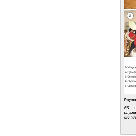
Raymo
PS : c
physiqu
droit de