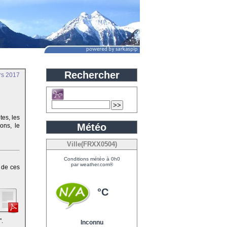
Rechercher
rs 2017
tes, les
Météo
ons, le
Ville(FRXX0504)
Conditions météo à 0h0
par weather.com®
 de ces
°C
".
Inconnu