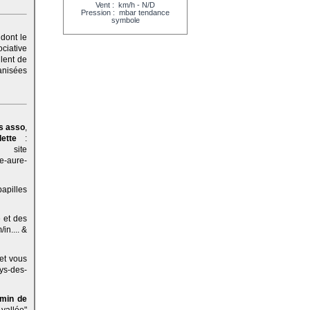
Vent
: km/h - N/D
Pression
: mbar tendance
symbole
Prévisions
>>
 dont le
ociative
lent de
anisées
s asso
,
lette
:
e site
e-aure-
papilles
 et des
n.... &
 et vous
ys-des-
emin de