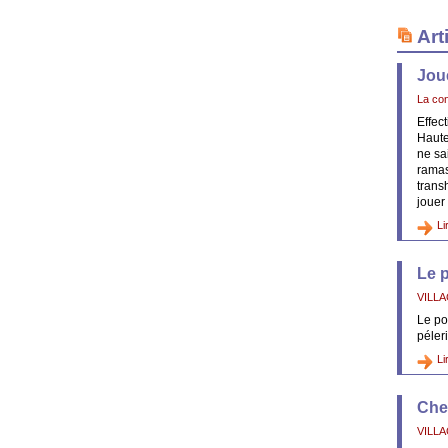
Art
Jou
La con
Effec
Haute
ne sa
ramas
trans
jouer 
Li
Le 
VILL
Le pou
péler
Li
Che
VILL