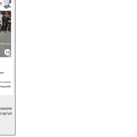
ersonne
si qu’un