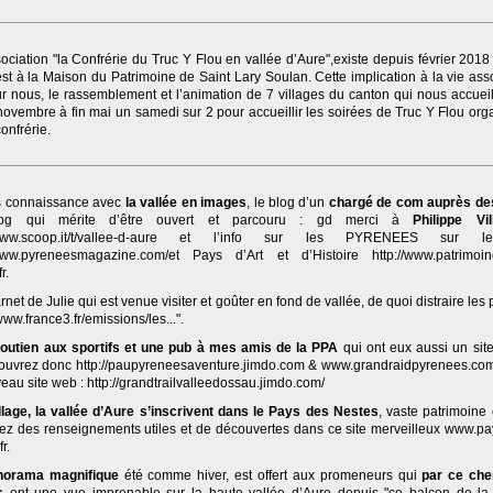
ociation "la Confrérie du Truc Y Flou en vallée d’Aure",existe depuis février 2018
st à la Maison du Patrimoine de Saint Lary Soulan. Cette implication à la vie ass
ur nous, le rassemblement et l’animation de 7 villages du canton qui nous accueil
novembre à fin mai un samedi sur 2 pour accueillir les soirées de Truc Y Flou org
confrérie.
s connaissance avec
la vallée en images
, le blog d’un
chargé de com auprès de
og qui mérite d’être ouvert et parcouru : gd merci à
Philippe Vil
//www.scoop.it/t/vallee-d-aure et l’info sur les PYRENEES sur l
/www.pyreneesmagazine.com/et Pays d’Art et d’Histoire http://www.patrimoin
r.
arnet de Julie qui est venue visiter et goûter en fond de vallée, de quoi distraire les 
/www.france3.fr/emissions/les...".
outien aux sportifs et une pub à mes amis de la PPA
qui ont eux aussi un site
 ouvrez donc http://paupyreneesaventure.jimdo.com & www.grandraidpyrenees.com/i
eau site web : http://grandtrailvalleedossau.jimdo.com/
illage, la vallée d’Aure s’inscrivent dans le Pays des Nestes
, vaste patrimoine
rez des renseignements utiles et de découvertes dans ce site merveilleux www.pa
r.
norama magnifique
été comme hiver, est offert aux promeneurs qui
par ce ch