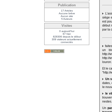
Publication
17 Articles
L’ass
Aucune brève
Aucun site
siège e
5 Auteurs
est po
début 
Visites
par la 
0 aujourd'hui
67 hier
828306 depuis le début
309 visiteurs actuellement
connectés
faite
un bl
http:
http:/
louron.f
Et le c
"http:/
Un s
dates,
le nouv
le v
trouve
nestes.f
Un
pa