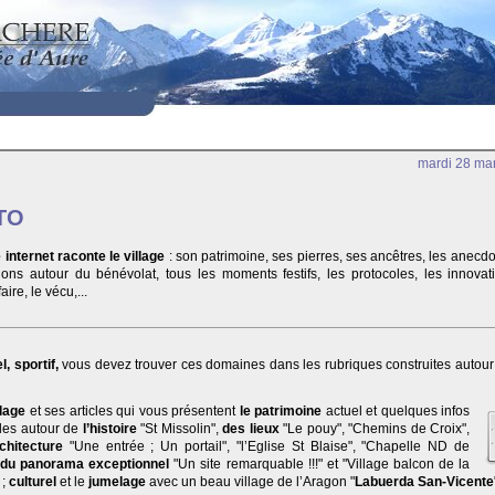
mardi 28 ma
TO
 internet raconte le village
: son patrimoine, ses pierres, ses ancêtres, les anecdo
ions autour du bénévolat, tous les moments festifs, les protocoles, les innovati
aire, le vécu,...
l, sportif,
vous devez trouver ces domaines dans les rubriques construites autour
llage
et ses articles qui vous présentent
le patrimoine
actuel et quelques infos
ales autour de
l’histoire
"St Missolin",
des lieux
"Le pouy", "Chemins de Croix",
rchitecture
"Une entrée ; Un portail", "l’Eglise St Blaise", "Chapelle ND de
,
du panorama exceptionnel
"Un site remarquable !!!" et "Village balcon de la
 ;
culturel
et le
jumelage
avec un beau village de l’Aragon "
Labuerda San-Vicente