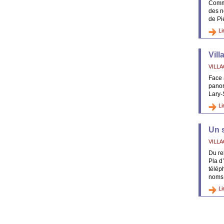
Comme
des n
de Pi
Li
Vill
VILL
Face 
panor
Lary-
Li
Un s
VILL
Du re
Pla d
télép
noms 
Li