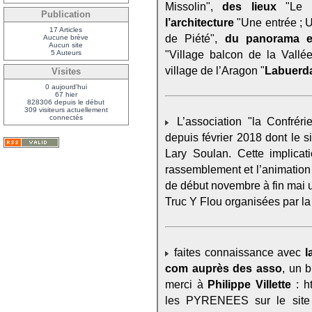
Missolin",
des lieux
"Le p
Publication
l’architecture
"Une entrée ; Un
17 Articles
de Piété",
du panorama e
Aucune brève
Aucun site
"Village balcon de la Vallé
5 Auteurs
village de l’Aragon "
Labuerda
Visites
0 aujourd'hui
67 hier
828306 depuis le début
309 visiteurs actuellement
connectés
L’association "la Confréri
depuis février 2018 dont le 
Lary Soulan. Cette implicat
rassemblement et l’animation 
de début novembre à fin mai u
Truc Y Flou organisées par la 
faites connaissance avec
l
com auprès des asso
, un b
merci à
Philippe Villette
: ht
les PYRENEES sur le site 